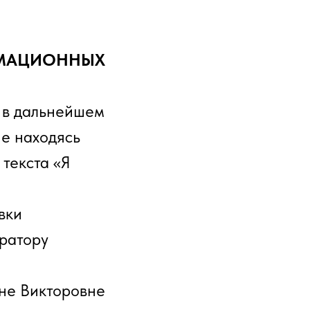
РМАЦИОННЫХ
 в дальнейшем
не находясь
 текста «Я
вки
ратору
не Викторовне