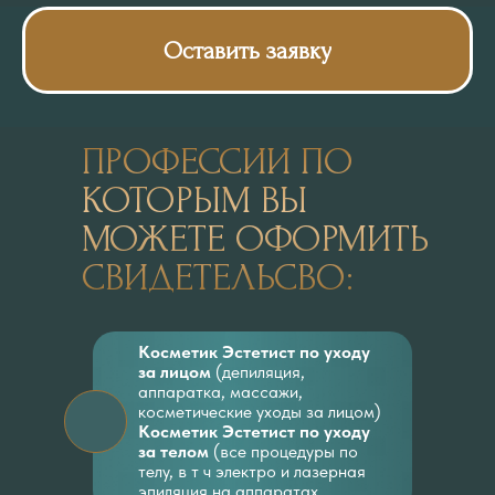
Оставить заявку
ПРОФЕССИИ ПО
КОТОРЫМ ВЫ
МОЖЕТЕ ОФОРМИТЬ
СВИДЕТЕЛЬСВО:
Косметик Эстетист по уходу
за лицом
(депиляция,
аппаратка, массажи,
косметические уходы за лицом)
Косметик Эстетист по уходу
за телом
(все процедуры по
телу, в т ч электро и лазерная
эпиляция на аппаратах